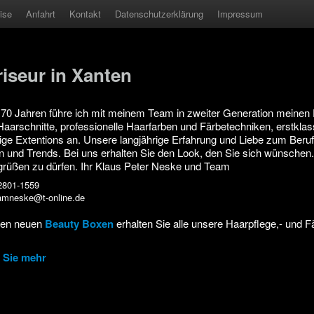
ise
Anfahrt
Kontakt
Datenschutzerklärung
Impressum
riseur in Xanten
 70 Jahren führe ich mit meinem Team in zweiter Generation meinen F
Haarschnitte, professionelle Haarfarben und Färbetechniken, erstklas
ige Extentions an. Unsere langjährige Erfahrung und Liebe zum Beru
 und Trends. Bei uns erhalten Sie den Look, den Sie sich wünschen. 
grüßen zu dürfen. Ihr Klaus Peter Neske und Team
02801-1559
eamneske@t-online.de
ren neuen
Beauty Boxen
erhalten Sie alle unsere Haarpflege,- und 
 Sie mehr